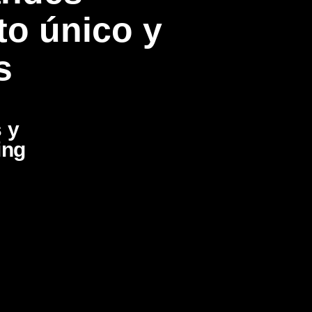
to único y
s
 y
ing