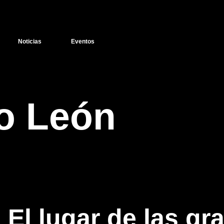
Noticias
Eventos
o León
El lugar de las gr