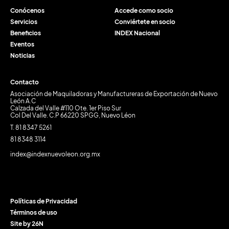
Conócenos
Accede como socio
Servicios
Conviértete en socio
Beneficios
INDEX Nacional
Eventos
Noticias
Contacto
Asociación de Maquiladoras y Manufactureras de Exportación de Nuevo
León A.C
Calzada del Valle #110 Ote. 1er Piso Sur
Col Del Valle. C.P 66220 SPGG, Nuevo Léon
T. 81 8347 5261
81 8348 3114
index@indexnuevoleon.org.mx
Políticas de Privacidad
Términos de uso
Site by 26N